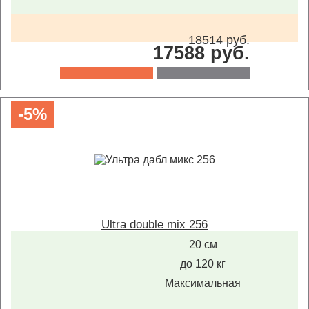
18514 руб.
17588 руб.
-5%
Ultra double mix 256
20 см
до 120 кг
Максимальная