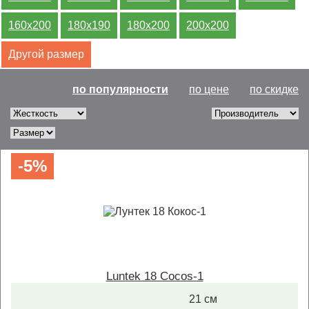
160х200
180х190
180х200
200х200
Другой размер
по популярности
по цене
по скидке
-5%
Luntek 18 Cocos-1
21 см