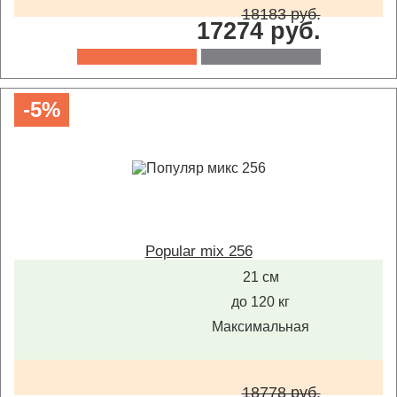
18183 руб.
17274 руб.
-5%
Popular mix 256
21 см
до 120 кг
Максимальная
18778 руб.