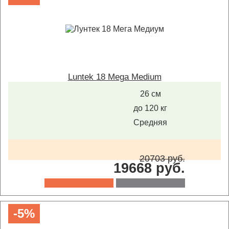
Luntek 18 Mega Medium
26 см
до 120 кг
Средняя
20703 руб.
19668 руб.
-5%