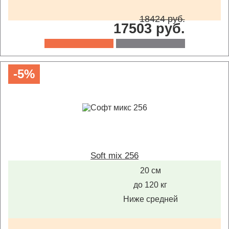
18424 руб.
17503 руб.
-5%
Soft mix 256
20 см
до 120 кг
Ниже средней