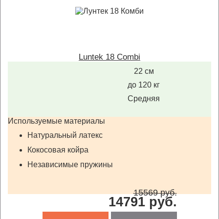
Luntek 18 Combi
22 см
до 120 кг
Средняя
Используемые материалы
Натуральный латекс
Кокосовая койра
Независимые пружины
15569 руб.
14791 руб.