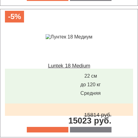
-5%
Luntek 18 Medium
22 см
до 120 кг
Средняя
15814 руб.
15023 руб.