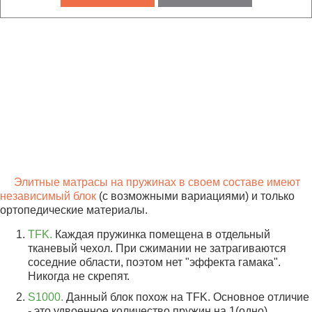
1
2
3
4
5
ПОКАЗАТЬ ЕЩЕ
Элитные матрасы на пружинах в своем составе имеют
независимый блок
(с возможными вариациями) и только
ортопедические материалы.
TFK.
Каждая пружинка помещена в отдельный
тканевый чехол. При сжимании не затрагиваются
соседние области, поэтом нет "эффекта гамака".
Никогда не скрепят.
S1000.
Данный блок похож на TFK. Основное отличие
- это удвоенное количество пружин на 1(одно)