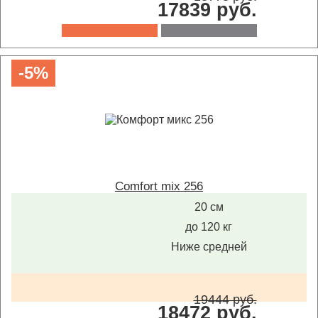
17839 руб.
-5%
Comfort mix 256
20 см
до 120 кг
Ниже средней
19444 руб.
18472 руб.