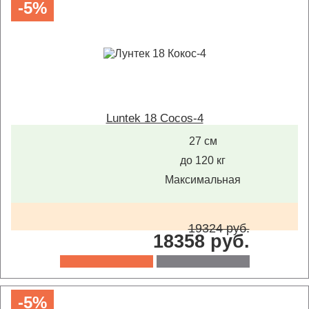
-5%
Luntek 18 Cocos-4
27 см
до 120 кг
Максимальная
19324 руб.
18358 руб.
-5%