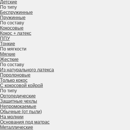
Детские
По типу
Беспружинные
Пружинные
По составу
Кокосовые
Кокос + латекс
ППУ
Тонкие
По мягкости
Мягкие
Жесткие
По составу
Из натурального латекса
Поролоновые
Только кокос
С кокосовой койрой
По типу
Ортопедические
Защитные чехлы
Непромокаемые
Обычные (от пыли)
На молнии
Основания под матрас
Металлические