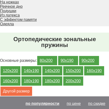
На ножках
Реечное дно
Подушки
Из латекса
С эффектом памяти
Одеяла
Ортопедические зональные
пружины
Основные размеры:
80х200
90х190
90х200
120х200
140х190
140х200
150х200
160х190
160х200
180х190
180х200
200х200
Другой размер
по популярности
по цене
по скидке