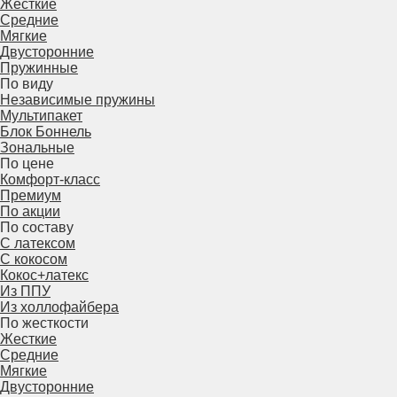
Жесткие
Средние
Мягкие
Двусторонние
Пружинные
По виду
Независимые пружины
Мультипакет
Блок Боннель
Зональные
По цене
Комфорт-класс
Премиум
По акции
По составу
С латексом
С кокосом
Кокос+латекс
Из ППУ
Из холлофайбера
По жесткости
Жесткие
Средние
Мягкие
Двусторонние