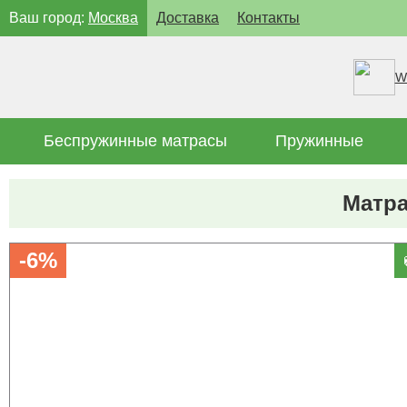
Ваш город:
Москва
Доставка
Контакты
W
Беспружинные матрасы
Пружинные
Матра
-6%