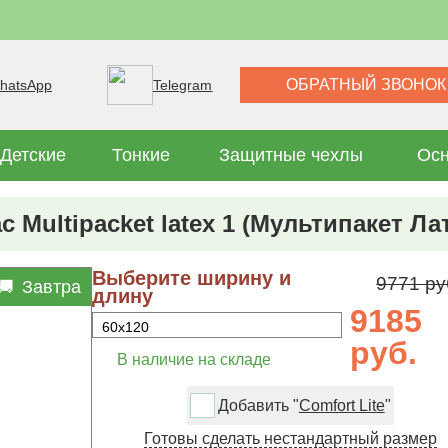
ОБРАТНЫЙ ЗВОНОК
hatsApp
Telegram
Детские
Тонкие
Защитные чехлы
Осн
с Multipacket latex 1 (Мультипакет Лат
Выберите ширину и
9771 ру
Завтра
длину
9185
руб.
В наличие на складе
Добавить "
Comfort Lite
"
Готовы сделать нестандартный размер