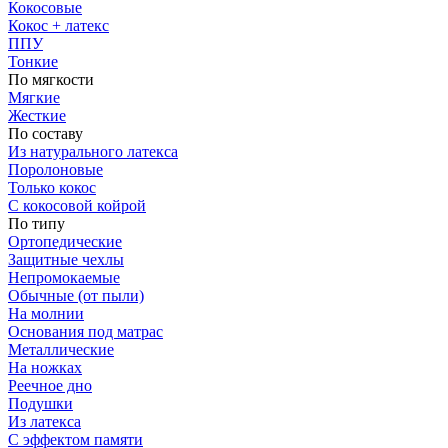
Кокосовые
Кокос + латекс
ППУ
Тонкие
По мягкости
Мягкие
Жесткие
По составу
Из натурального латекса
Поролоновые
Только кокос
С кокосовой койрой
По типу
Ортопедические
Защитные чехлы
Непромокаемые
Обычные (от пыли)
На молнии
Основания под матрас
Металлические
На ножках
Реечное дно
Подушки
Из латекса
С эффектом памяти