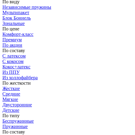
По виду
Независимые пружины
Мультипакет
Блок Боннель
Зональные
По цене
Комфорт-класс
Премиум
По акции
По составу
С латексом
С кокосом
Кокос+латекс
Из ППУ
Из холлофайбера
По жесткости
Жесткие
Средние
Мягкие
Двусторонние
Детские
По типу
Беспружинные
Пружинные
По составу