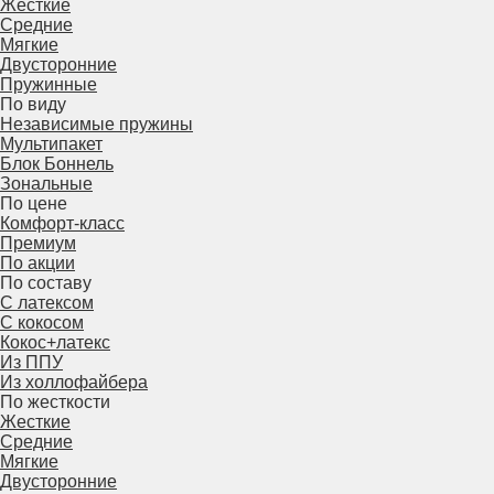
Жесткие
Средние
Мягкие
Двусторонние
Пружинные
По виду
Независимые пружины
Мультипакет
Блок Боннель
Зональные
По цене
Комфорт-класс
Премиум
По акции
По составу
С латексом
С кокосом
Кокос+латекс
Из ППУ
Из холлофайбера
По жесткости
Жесткие
Средние
Мягкие
Двусторонние