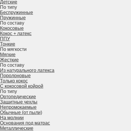
Детские
По типу
Беспружинные
Пружинные
По составу
Кокосовые
Кокос + латекс
ППУ
Тонкие
По мягкости
Мягкие
Жесткие
По составу
Из натурального латекса
Поролоновые
Только кокос
С кокосовой койрой
По типу
Ортопедические
Защитные чехлы
Непромокаемые
Обычные (от пыли)
На молнии
Основания под матрас
Металлические